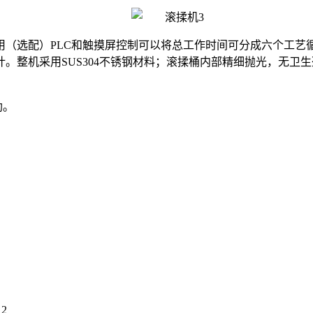
用（选配）
PLC和触摸屏控制可以将总工作时间
可
分成六个工艺
计。整机采用
SUS304不锈钢材料；滚揉桶内部精细抛光，无卫
助。
12