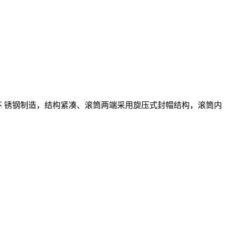
不
锈钢制造，结构紧凑、滚筒两端采用旋压式封帽结构，滚筒内