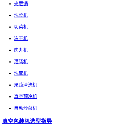
夹层锅
洗菜机
切菜机
冻干机
肉丸机
灌肠机
洗筐机
果蔬清洗机
真空预冷机
自动炒菜机
真空包装机选型指导