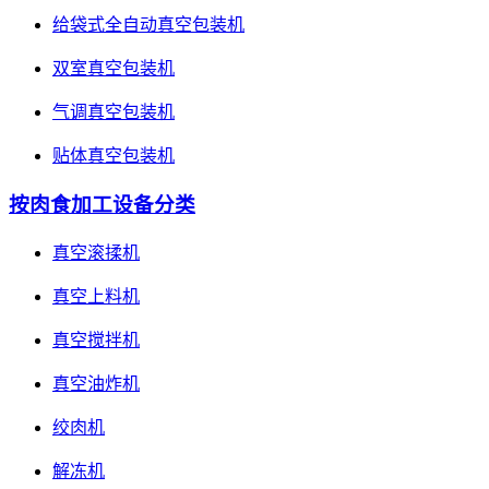
给袋式全自动真空包装机
双室真空包装机
气调真空包装机
贴体真空包装机
按肉食加工设备分类
真空滚揉机
真空上料机
真空搅拌机
真空油炸机
绞肉机
解冻机