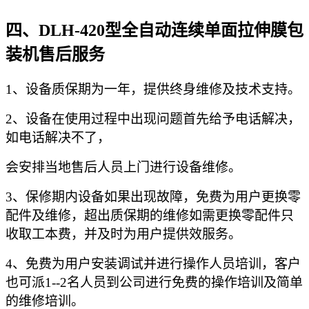
四、DLH-420型全自动连续单面拉伸膜包
装机售后服务
1、设备质保期为一年，提供终身维修及技术支持。
2、设备在使用过程中出现问题首先给予电话解决，
如电话解决不了，
会安排当地售后人员上门进行设备维修。
3、保修期内设备如果出现故障，免费为用户更换零
配件及维修，超出质保期的维修如需更换零配件只
收取工本费，并及时为用户提供效服务。
4、免费为用户安装调试并进行操作人员培训，客户
也可派1--2名人员到公司进行免费的操作培训及简单
的维修培训。