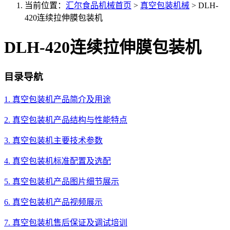
当前位置：
汇尔食品机械首页
>
真空包装机械
>
DLH-
420连续拉伸膜包装机
DLH-420连续拉伸膜包装机
目录导航
1. 真空包装机产品简介及用途
2. 真空包装机产品结构与性能特点
3. 真空包装机主要技术参数
4. 真空包装机标准配置及选配
5. 真空包装机产品图片细节展示
6. 真空包装机产品视频展示
7. 真空包装机售后保证及调试培训