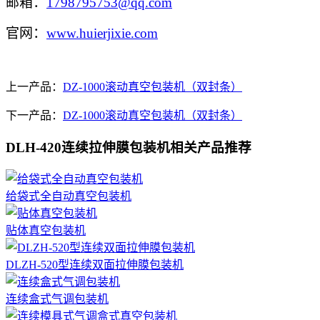
邮箱：
1798795753@qq.com
官网：
www.huierjixie.com
上一产品：
DZ-1000滚动真空包装机（双封条）
下一产品：
DZ-1000滚动真空包装机（双封条）
DLH-420连续拉伸膜包装机相关产品推荐
给袋式全自动真空包装机
贴体真空包装机
DLZH-520型连续双面拉伸膜包装机
连续盒式气调包装机