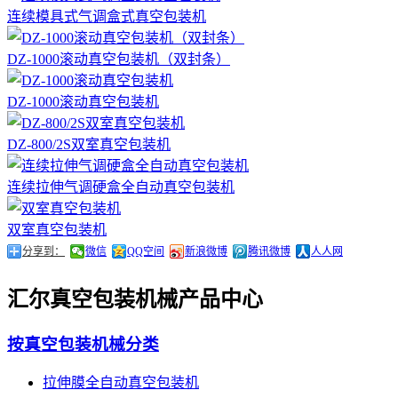
连续模具式气调盒式真空包装机
DZ-1000滚动真空包装机（双封条）
DZ-1000滚动真空包装机
DZ-800/2S双室真空包装机
连续拉伸气调硬盒全自动真空包装机
双室真空包装机
分享到：
微信
QQ空间
新浪微博
腾讯微博
人人网
汇尔真空包装机械产品中心
按真空包装机械分类
拉伸膜全自动真空包装机