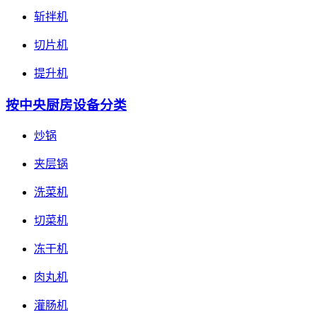
斩拌机
切片机
提升机
按中央厨房设备分类
炒锅
夹层锅
洗菜机
切菜机
冻干机
肉丸机
灌肠机