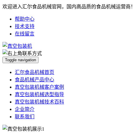
欢迎进入汇尔食品机械官网，国内高品质的食品机械运营商！
帮助中心
技术支持
在线留言
Toggle navigation
汇尔食品机械首页
食品机械产品中心
真空包装机械客户案例
真空包装机械选型指导
真空包装机械技术百科
企业简介
联系我们