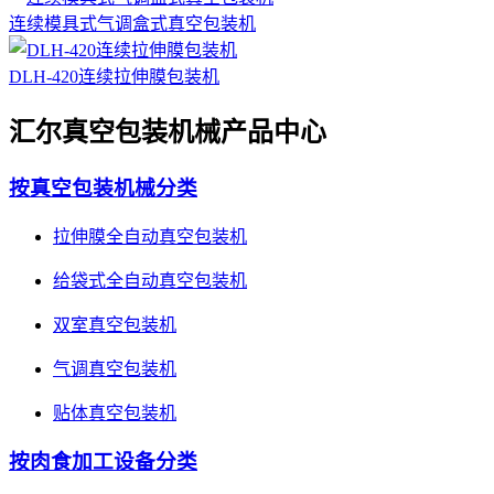
连续模具式气调盒式真空包装机
DLH-420连续拉伸膜包装机
汇尔真空包装机械产品中心
按真空包装机械分类
拉伸膜全自动真空包装机
给袋式全自动真空包装机
双室真空包装机
气调真空包装机
贴体真空包装机
按肉食加工设备分类