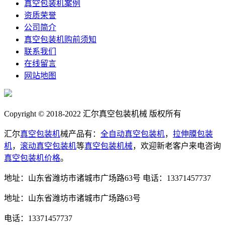
真空包装机案例
资质荣誉
公司简介
真空包装机购前须知
联系我们
在线留言
网站地图
Copyright © 2018-2022 汇尔真空包装机械 版权所有
汇尔
真空包装机
械产品有：
全自动真空包装机
，
拉伸膜包装
机
，
滚动真空包装机
等
真空包装机械
，欢迎新老客户来电咨询
真空包装机价格
。
地址：山东省潍坊市诸城市广场路63号
电话：13371457737
地址：山东省潍坊市诸城市广场路63号
电话：13371457737