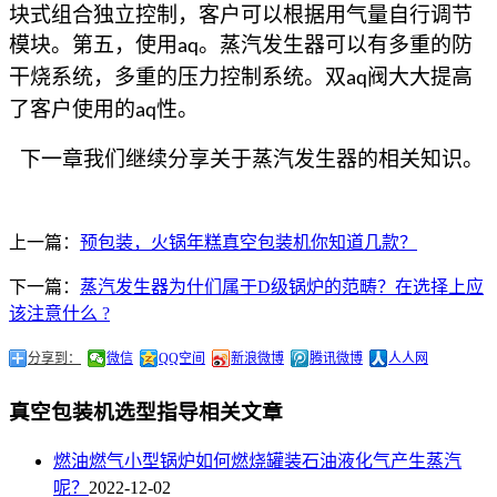
块式组合独立控制，客户可以根据用气量自行调节
模块。第五，使用
。蒸汽发生器可以有多重的防
aq
干烧系统，多重的压力控制系统。双
阀大大提高
aq
了客户使用的
性。
aq
下一章我们继续分享关于蒸汽发生器的相关知识。
上一篇：
预包装，火锅年糕真空包装机你知道几款？
下一篇：
蒸汽发生器为什们属于D级锅炉的范畴？在选择上应
该注意什么 ?
分享到：
微信
QQ空间
新浪微博
腾讯微博
人人网
真空包装机选型指导相关文章
燃油燃气小型锅炉如何燃烧罐装石油液化气产生蒸汽
呢？
2022-12-02