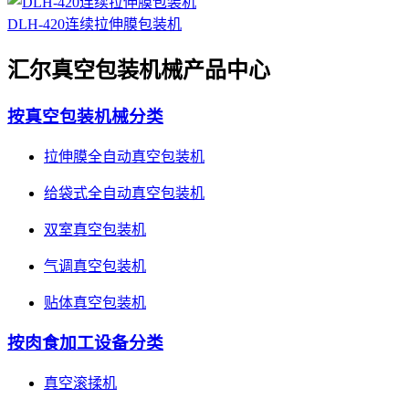
DLH-420连续拉伸膜包装机
汇尔真空包装机械产品中心
按真空包装机械分类
拉伸膜全自动真空包装机
给袋式全自动真空包装机
双室真空包装机
气调真空包装机
贴体真空包装机
按肉食加工设备分类
真空滚揉机