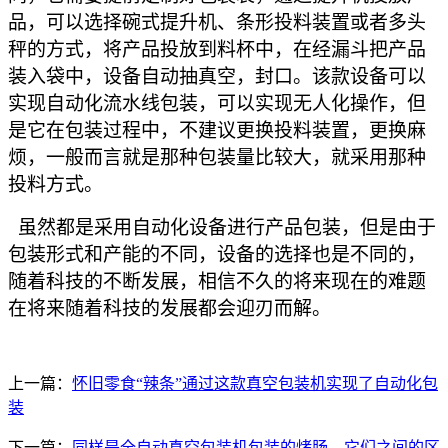
品，可以选择碗式提升机、条形投料装置或者多头
秤的方式，将产品投放到料杯中，在经漏斗把产品
装入袋中，设备自动抽真空，封口。该款设备可以
实现自动化流水线包装，可以实现无人化操作，但
是它在包装过程中，不建议更换投料装置，更换麻
烦，一般而言就是那种包装量比较大，就采用那种
投料方式。
虽然都是采用自动化设备进行产品包装，但是由于
包装形式和产能的不同，设备的选择也是不同的，
随着科技的不断发展，相信不久的将来现在的难题
在将来随着科技的发展都会迎刃而解。
上一篇：
怀旧零食“辣条”通过这款真空包装机实现了自动化包
装
下一篇：
同样是全自动真空包装机包装的烤肠，它们之间的区