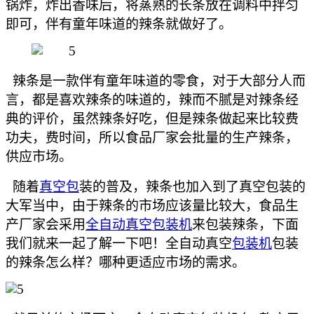
锅炸，炸出香味后，将蒸熟的长条放在调料中拌匀
即可，伴有童年味道的辣条就做好了。
辣条是一款伴有童年味道的零食，对于大部分人而
言，都是喜欢辣条的味道的，辣而不腻是对辣条经
典的评价，虽然辣条好吃，但是辣条做起来比较费
功夫，费时间，所以食品厂家会批量的生产辣条，
供应市场。
随着
真空包
装的普及，辣条也加入到了真空包装的
大军当中，由于辣条的市场应该量比较大，食品生
产厂家会采用
全自动真空包装机
来包装辣条，下面
我们就来一起了解一下吧！全自动真空
包装机
包装
的辣条怎么样？哪种更适应市场的需求。