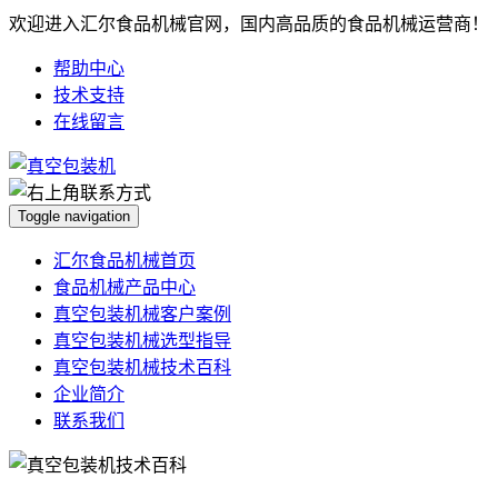
欢迎进入汇尔食品机械官网，国内高品质的食品机械运营商！
帮助中心
技术支持
在线留言
Toggle navigation
汇尔食品机械首页
食品机械产品中心
真空包装机械客户案例
真空包装机械选型指导
真空包装机械技术百科
企业简介
联系我们