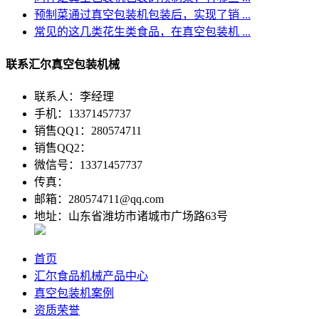
预制菜通过真空包装机包装后，实现了销 ...
常见的这几类花生类食品，在真空包装机 ...
联系汇尔真空包装机械
联系人：李经理
手机：13371457737
销售QQ1：280574711
销售QQ2：
微信号：13371457737
传真：
邮箱：280574711@qq.com
地址：山东省潍坊市诸城市广场路63号
首页
汇尔食品机械产品中心
真空包装机案例
资质荣誉