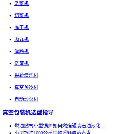
洗菜机
切菜机
冻干机
肉丸机
灌肠机
洗筐机
果蔬清洗机
真空预冷机
自动炒菜机
真空包装机选型指导
燃油燃气小型锅炉如何燃烧罐装石油液化 ...
小型锅炉1000公斤生物质颗粒蒸汽发 ...