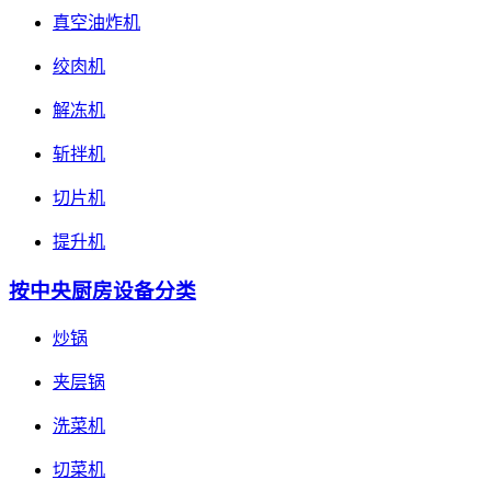
真空油炸机
绞肉机
解冻机
斩拌机
切片机
提升机
按中央厨房设备分类
炒锅
夹层锅
洗菜机
切菜机