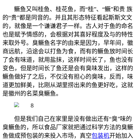
鳜鱼又叫桂鱼、桂花鱼，而
“桂”、“鳜”和贵 族
的“贵”都是同音的。并且其形态特征看起斯斯文文
的，就像是一个谦谦君子一样。古人对于鱼的命名
也是赋予情感的，会根据对其喜好程度及与的特性
来取外号。臭鳜鱼名字的由来是因为，早年间，徽
商远航，沿途会以打鱼为食，而有的鳜鱼放时间长
了会有味道，就用盐抹，这样时间长了，鱼也没有
变色，但是时间长了鱼还是会有臭味发出，这样的
鳜鱼做好了之后，不仅没有担心的臭味，反而，味
道更加鲜美，比刚从湖里捞出来的鱼更好吃，这就
是徽州的名菜臭鳜鱼。
但是我们自己在家里是没有做出还有
“臭”味的
臭鳜鱼的，所以食品厂家就把通过科学方法的臭鳜
鱼做成预包装的来投入市场，真空
包装机
开始加入