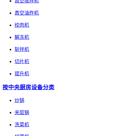
真空搅拌机
真空油炸机
绞肉机
解冻机
斩拌机
切片机
提升机
按中央厨房设备分类
炒锅
夹层锅
洗菜机