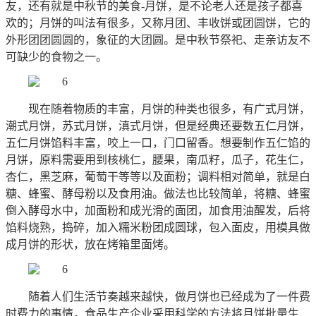
友，还有就是中秋节的美食
-月饼，是不论老人还是孩子都喜
欢的；月饼的叫法有很多，又称月团、丰收饼或团圆饼，它的
外形团团圆圆的，象征的大团圆。是中秋节祭祀、走亲访友不
可缺少的食物之一。
现在随着物质的丰富，月饼的种类也很多，
有广式月饼，
潮式月饼，苏式月饼，滇式月饼，
但是经典还要数五仁月饼，
五仁月饼馅料丰富，咬上一口，门口留香。想要制作五仁馅的
月饼，原料需要用到核桃仁，腰果，南瓜籽，瓜子，花生仁，
杏仁，黑芝麻，葡萄干等等以及面粉；调料相对简单，就是白
糖、蜂蜜、酵母粉以及食用油。做法也比较简单，将糖、蜂蜜
倒入酵母水中，加面粉和成光滑的面团，加食用油醒发，后将
馅料烧熟，捣碎，加入糯米粉团成圆球，包入面皮，用模具做
成月饼的形状，放在烤箱里面烤。
随着人们生活节奏越来越快，做月饼也已经成为了一件费
时费力的事情，食品生产企业采用科学的方法将月饼批量生