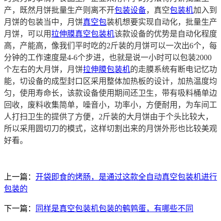
产，既然月饼批量生产则离不开
包装设备
，真空
包装机
加入到
月饼的包装当中，月饼
真空包
装机想要实现自动化，批量生产
月饼，可以用
拉伸膜真空包装机
该款设备的优势是自动化程度
高，产能高，像我们平时吃的
2斤装的月饼可以一次出6个，每
分钟的工作速度是4-6个步进，也就是说一小时可以包装2000
个左右的大月饼，月饼
拉伸膜包装机
的走膜系统有
断电记忆功
能，切设备的成型封口区采用整体加热板的设计，加热温度均
匀，使用寿命长，该款设备使用期间还卫生，带有吸料桶单边
回收，废料收集简单，噪音小，功率小，方便耐用，为车间工
人打扫卫生的提供了方便，
2斤装的大月饼由于个头比较大，
所以采用圆切刀的模式，这样切割出来的月饼外形也比较美观
好
看。
上一篇：
开袋即食的烤肠，是通过这款全自动真空包装机进行
包装的
下一篇：
同样是真空包装机包装的鹌鹑蛋，有哪些不同